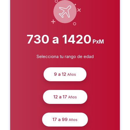
730 a 1420
PxM
Selecciona tu rango de edad
9 a 12
Años
12 a 17
Años
17 a 99
Años