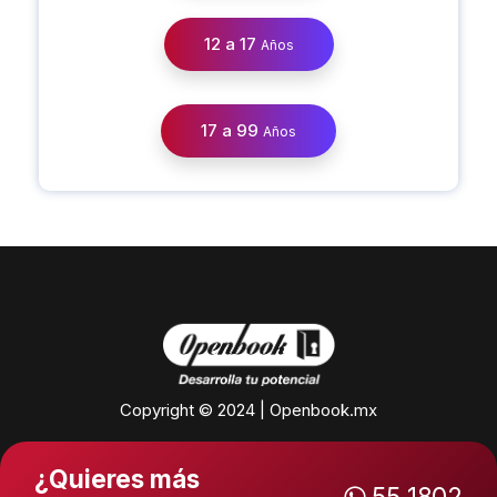
12 a 17
Años
17 a 99
Años
Copyright © 2024 | Openbook.mx
¿Quieres más
55 1802