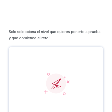
nivel de lectura con el
nivel de nuestros
alumnos en Openbook.
Solo selecciona el nivel que quieres ponerte a prueba,
y que comience el reto!
Básico
280 a 600
PxM