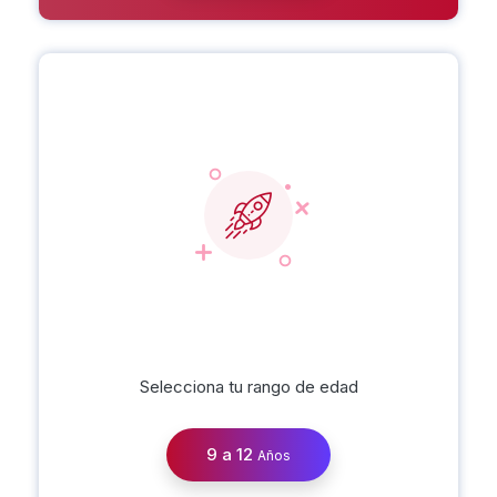
Avanzado
1580 a 2000
PxM
Selecciona tu rango de edad
9 a 12
Años